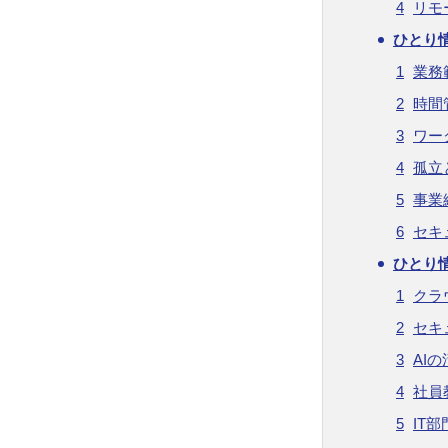
リモ
ひとり
業務
時間
ワー
孤立
事業
セキ
ひとり
クラ
セキ
AI
社員
IT