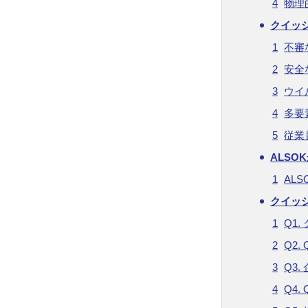
物理
クイッ
不審
安全
ウイ
多要
従業
ALSO
AL
クイッ
Q1
Q2
Q3
Q4